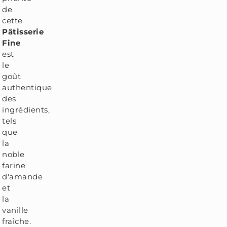
de
cette
Pâtisserie
Fine
est
le
goût
authentique
des
ingrédients,
tels
que
la
noble
farine
d'amande
et
la
vanille
fraîche.