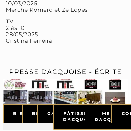
10/03/2025
Merche Romero et Zé Lopes
TVI
2 às 10
28/05/2025
Cristina Ferreira
PRESSE DACQUOISE - ÉCRITE
BIENVENUE
BRUNCH
GALERIE
PÂTISSERIE
MENUS
CO
DACQUOISE
DACQUOISE