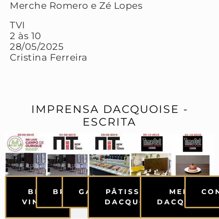
Merche Romero e Zé Lopes
TVI
2 às 10
28/05/2025
Cristina Ferreira
IMPRENSA DACQUOISE -
ESCRITA
BEM
BRUNCH
GALERIA
PÂTISSERIE
MENUS
CO
VINDO
DACQUOISE
DACQUOISE