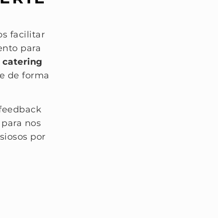
 facilitar
ento para
m
catering
e de forma
 feedback
 para nos
siosos por