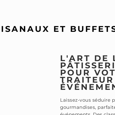
ISANAUX ET BUFFET
L'ART DE 
PÂTISSER
POUR VOT
TRAITEUR
ÉVÉNEME
Laissez-vous séduire p
gourmandises, parfaite
événements. Des classi