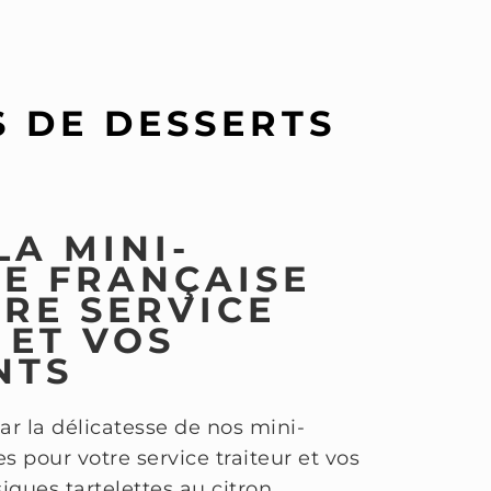
S DE DESSERTS
LA MINI-
IE FRANÇAISE
RE SERVICE
 ET VOS
NTS
ar la délicatesse de nos mini-
s pour votre service traiteur et vos
ques tartelettes au citron