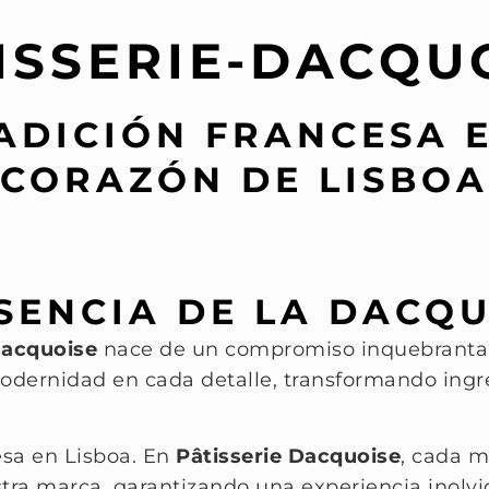
ISSERIE-DACQU
ADICIÓN FRANCESA 
CORAZÓN DE LISBOA
SENCIA DE LA DACQ
Dacquoise
nace de un compromiso inquebrantable
 modernidad en cada detalle, transformando ing
esa en Lisboa. En
Pâtisserie Dacquoise
, cada m
stra marca, garantizando una experiencia inolvi