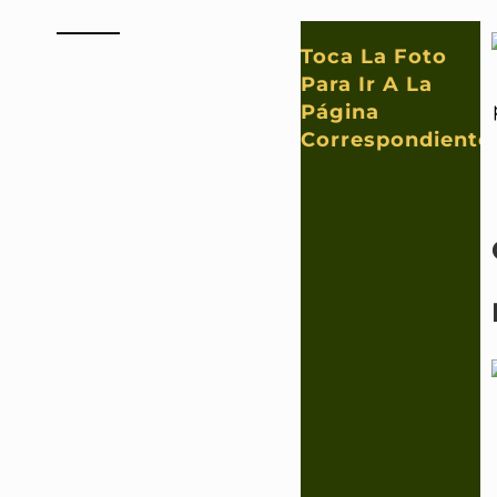
Toca La Foto
Para Ir A La
Página
Correspondiente