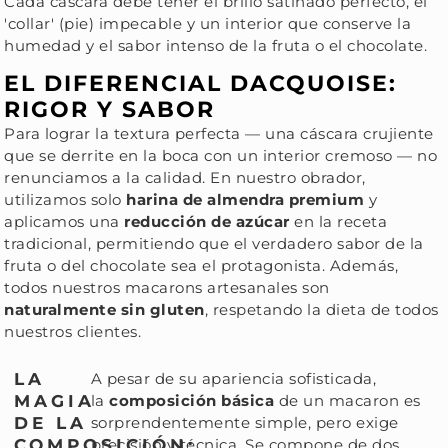
Cada cáscara debe tener el brillo satinado perfecto, el
'collar' (pie) impecable y un interior que conserve la
humedad y el sabor intenso de la fruta o el chocolate.
EL DIFERENCIAL DACQUOISE:
RIGOR Y SABOR
Para lograr la textura perfecta — una cáscara crujiente
que se derrite en la boca con un interior cremoso — no
renunciamos a la calidad. En nuestro obrador,
utilizamos solo
harina de almendra premium
y
aplicamos una
reducción de azúcar
en la receta
tradicional, permitiendo que el verdadero sabor de la
fruta o del chocolate sea el protagonista. Además,
todos nuestros macarons artesanales son
naturalmente sin gluten
, respetando la dieta de todos
nuestros clientes.
LA
A pesar de su apariencia sofisticada,
MAGIA
la
composición básica
de un macaron es
DE LA
sorprendentemente simple, pero exige
COMPOSICIÓN:
precisión y técnica. Se compone de dos